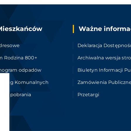
Mieszkańców
Ważne informa
dresowe
Deklaracja Dostępnoś
m Rodzina 800+
Archiwalna wersja str
nogram odpadów
Biuletyn Informacji Pu
 Usług Komunalnych
Zamówienia Publiczn
i do pobrania
Przetargi