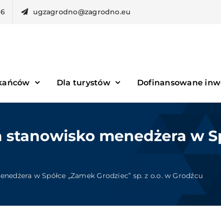
96
ugzagrodno@zagrodno.eu
zkańców
Dla turystów
Dofinansowane inw
a stanowisko menedżera w S
enedżera w Spółce „Zamek Grodziec” sp. z o.o. w Grodźcu