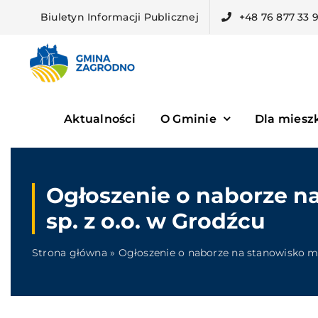
Skip
Biuletyn Informacji Publicznej
+48 76 877 33 
to
content
Aktualności
O Gminie
Dla mies
Ogłoszenie o naborze n
sp. z o.o. w Grodźcu
Strona główna
»
Ogłoszenie o naborze na stanowisko m