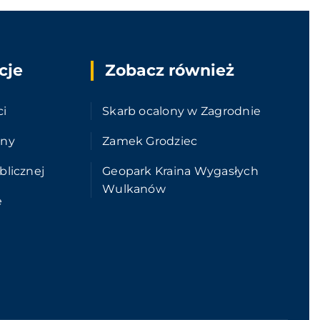
cje
Zobacz również
ci
Skarb ocalony w Zagrodnie
ony
Zamek Grodziec
blicznej
Geopark Kraina Wygasłych
Wulkanów
e