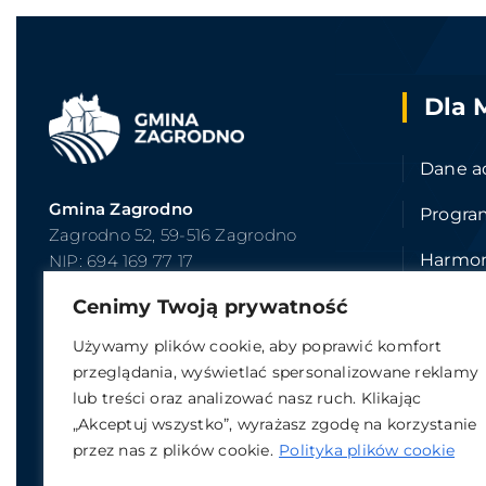
Dla 
Dane a
Gmina Zagrodno
Progra
Zagrodno 52, 59-516 Zagrodno
Harmo
NIP: 694 169 77 17
REGON: 390647676
Cenimy Twoją prywatność
Zakład
T: +
48 (76) 877 33 96
Używamy plików cookie, aby poprawić komfort
Wniosk
E:
ugzagrodno@zagrodno.eu
przeglądania, wyświetlać spersonalizowane reklamy
lub treści oraz analizować nasz ruch. Klikając
„Akceptuj wszystko”, wyrażasz zgodę na korzystanie
przez nas z plików cookie.
Polityka plików cookie