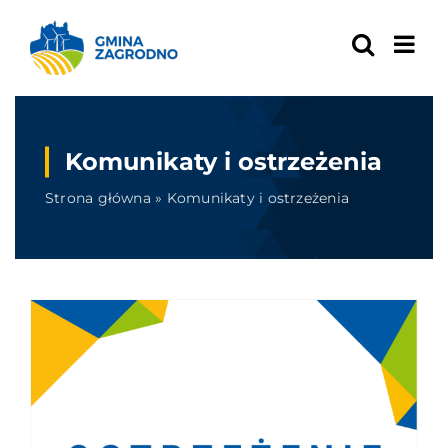
Skip
to
content
Komunikaty i ostrzeżenia
Strona główna
»
Komunikaty i ostrzeżenia