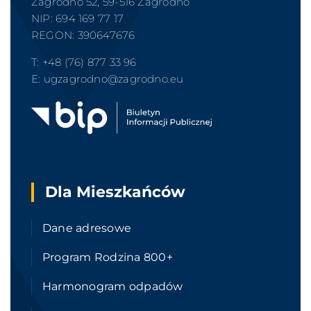
Zagrodno 52, 59-516 Zagrodno
NIP: 694 169 77 17
REGON: 390647676
T: +
48 (76) 877 33 96
E:
ugzagrodno@zagrodno.eu
Dla Mieszkańców
Dane adresowe
Program Rodzina 800+
Harmonogram odpadów