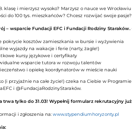
8. klasę i mierzysz wysoko? Marzysz o nauce we Wrocławi
ci do 100 tys. mieszkańców? Chcesz rozwijać swoje pasje? 
ój – wsparcie Fundacji EFC i Fundacji Rodziny Staraków.
e pokrycie kosztów zamieszkania w bursie i wyżywienia
ne wyjazdy na wakacje i ferie (narty, żagle!)
tkowe kursy językowe i certyfikaty
widualne wsparcie tutora w rozwoju talentów
ieczeństwo i opiekę koordynatorów w mieście nauki
o (i przyjaźnie na całe życie!) czeka na Ciebie w Programi
aEFC i @FundacjaRodzinyStaraków.
 trwa tylko do 31.03! Wypełnij formularz rekrutacyjny już
ormacji i zgłoszenia na:
www.stypendiumhoryzonty.pl
ia: