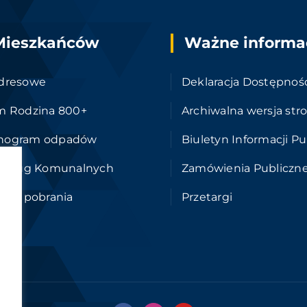
Mieszkańców
Ważne informa
dresowe
Deklaracja Dostępnoś
m Rodzina 800+
Archiwalna wersja str
nogram odpadów
Biuletyn Informacji Pu
 Usług Komunalnych
Zamówienia Publiczn
i do pobrania
Przetargi