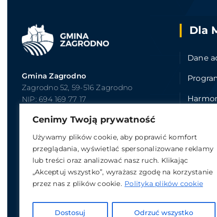
Dla 
Dane a
Gmina Zagrodno
Progra
Zagrodno 52, 59-516 Zagrodno
Harmo
NIP: 694 169 77 17
REGON: 390647676
Cenimy Twoją prywatność
Zakład
T: +
48 (76) 877 33 96
Używamy plików cookie, aby poprawić komfort
Wniosk
E:
ugzagrodno@zagrodno.eu
przeglądania, wyświetlać spersonalizowane reklamy
lub treści oraz analizować nasz ruch. Klikając
„Akceptuj wszystko”, wyrażasz zgodę na korzystanie
przez nas z plików cookie.
Polityka plików cookie
Dostosuj
Odrzuć wszystko