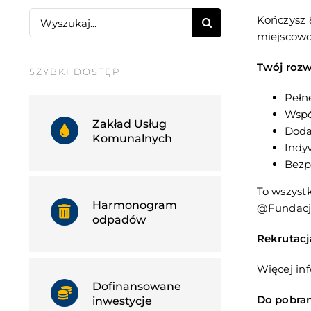
Search
Kończysz 
for:
miejscowoś
Twój rozw
SZYBKI DOSTĘP
Pełn
Wspól
Zakład Usług
Doda
Komunalnych
Indy
Bezp
To wszystk
Harmonogram
@Fundacj
odpadów
Rekrutacja
Więcej inf
Dofinansowane
Do pobran
inwestycje