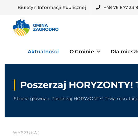
Skip
Biuletyn Informacji Publicznej
+48 76 877 33 
to
content
Aktualności
O Gminie
Dla mies
Poszerzaj HORYZONTY! 
Strona główna
»
Poszerzaj HORYZONTY! Trwa rekrutacj
WYSZUKAJ