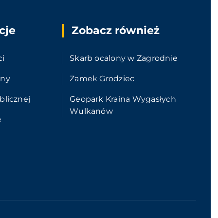
cje
Zobacz również
ci
Skarb ocalony w Zagrodnie
ony
Zamek Grodziec
blicznej
Geopark Kraina Wygasłych
Wulkanów
e