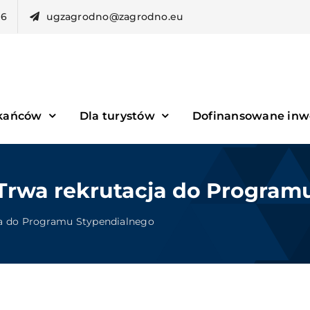
96
ugzagrodno@zagrodno.eu
zkańców
Dla turystów
Dofinansowane inw
Trwa rekrutacja do Program
a do Programu Stypendialnego