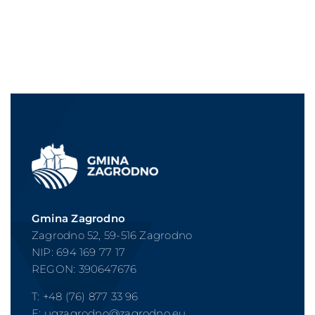
Gmina Zagrodno
Zagrodno 52, 59-516 Zagrodno
NIP: 694 169 77 17
REGON: 390647676
T: +
48 (76) 877 33 96
E:
ugzagrodno@zagrodno.eu